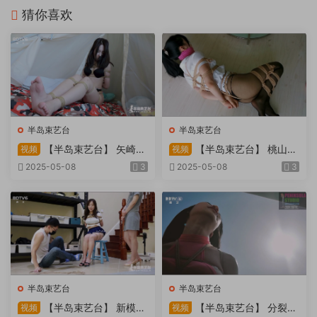
猜你喜欢
半岛束艺台
半岛束艺台
【半岛束艺台】 矢崎
【半岛束艺台】 桃山漫
视频
视频
物业为您服务
画改编03 团缚美女超刺激玩
2025-05-08
3
2025-05-08
3
弄 内容大胆不要错过
半岛束艺台
半岛束艺台
【半岛束艺台】 新模奎
【半岛束艺台】 分裂的
视频
视频