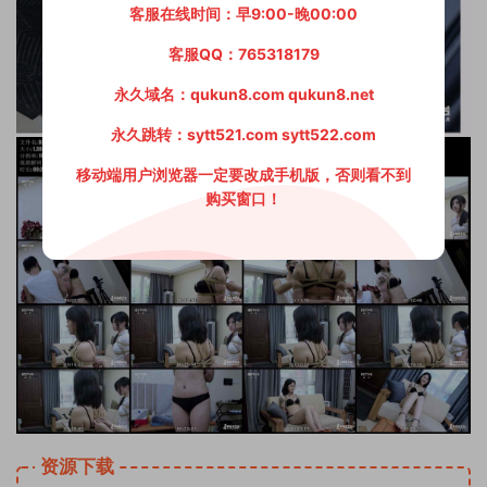
客服在线时间：早9:00-晚00:00
客服QQ：765318179
永久域名：qukun8.com qukun8.net
永久跳转：sytt521.com sytt522.com
移动端用户浏览器一定要改成手机版，否则看不到
购买窗口！
资源下载