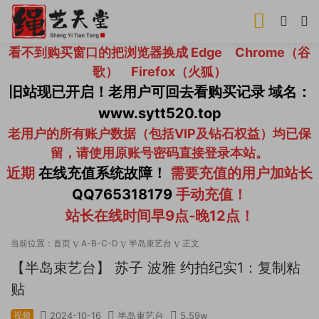
看不到购买窗口的把浏览器换成 Edge Chrome（谷
歌） Firefox（火狐）
旧站现已开启！老用户可回去看购买记录 域名：
www.sytt520.top
老用户的所有账户数据（包括VIP及钻石权益）均已保
留，请使用原账号密码直接登录本站。
近期
在线充值系统故障！
需要充值的用户加站长
QQ765318179
手动充值！
站长在线时间早9点-晚12点！
当前位置：
首页
A-B-C-D
半岛束艺台
正文
【半岛束艺台】 苏子 波雅 约拍纪实1：复制粘
贴
视频
2024-10-16
半岛束艺台
5.59w