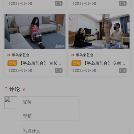
因试镜，宛如阿紫再现
快感：捆绑检阅式，车顶冷风
2025-05-08
3
2025-05-08
3
吹，车内小棒催，冰火两重
天。过路车辆..
半岛束艺台
半岛束艺台
【半岛束艺台】 台长不
【半岛束艺台】 矢崎
视频
视频
在的时候
泽爱 世界上运气最差的女孩
2025-05-08
3
2025-05-08
3
非她莫属
评论
0