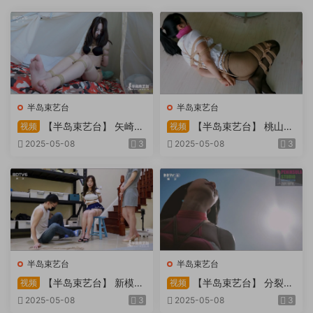
半岛束艺台
半岛束艺台
【半岛束艺台】 矢崎
【半岛束艺台】 桃山漫
视频
视频
物业为您服务
画改编03 团缚美女超刺激玩
2025-05-08
3
2025-05-08
3
弄 内容大胆不要错过
半岛束艺台
半岛束艺台
【半岛束艺台】 新模奎
【半岛束艺台】 分裂的
视频
视频
因试镜，宛如阿紫再现
快感：捆绑检阅式，车顶冷风
2025-05-08
3
2025-05-08
3
吹，车内小棒催，冰火两重