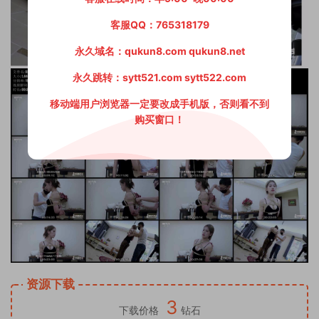
客服QQ：765318179
永久域名：qukun8.com qukun8.net
永久跳转：sytt521.com sytt522.com
移动端用户浏览器一定要改成手机版，否则看不到
购买窗口！
资源下载
3
下载价格
钻石