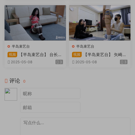
天。过路车辆..
半岛束艺台
半岛束艺台
【半岛束艺台】 台长不
【半岛束艺台】 矢崎
视频
视频
在的时候
泽爱 世界上运气最差的女孩
2025-05-08
3
2025-05-08
3
非她莫属
评论
0