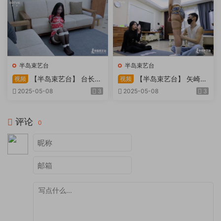
半岛束艺台
半岛束艺台
【半岛束艺台】 台长不
【半岛束艺台】 矢崎
视频
视频
在的时候
泽爱 世界上运气最差的女孩
2025-05-08
3
2025-05-08
3
非她莫属
评论
0