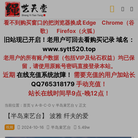
看不到购买窗口的把浏览器换成 Edge Chrome（谷
歌） Firefox（火狐）
旧站现已开启！老用户可回去看购买记录 域名：
www.sytt520.top
老用户的所有账户数据（包括VIP及钻石权益）均已保
留，请使用原账号密码直接登录本站。
近期
在线充值系统故障！
需要充值的用户加站长
QQ765318179
手动充值！
站长在线时间早9点-晚12点！
当前位置：
首页
A-B-C-D
半岛束艺台
正文
【半岛束艺台】 波雅 纤夫的爱
视频
2024-10-16
半岛束艺台
5.49w