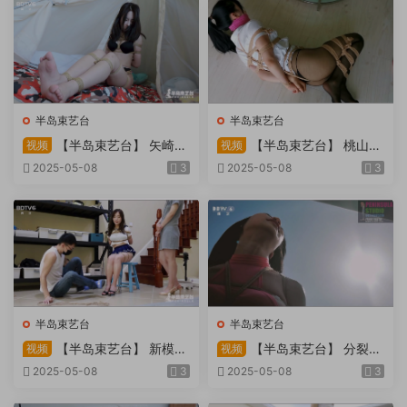
半岛束艺台
半岛束艺台
【半岛束艺台】 矢崎
【半岛束艺台】 桃山漫
视频
视频
物业为您服务
画改编03 团缚美女超刺激玩
2025-05-08
3
2025-05-08
3
弄 内容大胆不要错过
半岛束艺台
半岛束艺台
【半岛束艺台】 新模奎
【半岛束艺台】 分裂的
视频
视频
因试镜，宛如阿紫再现
快感：捆绑检阅式，车顶冷风
2025-05-08
3
2025-05-08
3
吹，车内小棒催，冰火两重
天。过路车辆..