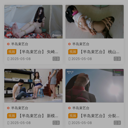
半岛束艺台
半岛束艺台
【半岛束艺台】 矢崎
【半岛束艺台】 桃山漫
视频
视频
物业为您服务
画改编03 团缚美女超刺激玩
2025-05-08
3
2025-05-08
3
弄 内容大胆不要错过
半岛束艺台
半岛束艺台
【半岛束艺台】 新模奎
【半岛束艺台】 分裂的
视频
视频
因试镜，宛如阿紫再现
快感：捆绑检阅式，车顶冷风
2025-05-08
3
2025-05-08
3
吹，车内小棒催，冰火两重