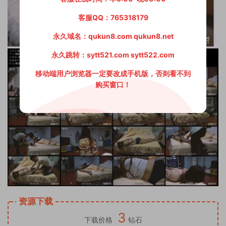
客服QQ：765318179
永久域名：qukun8.com qukun8.net
永久跳转：sytt521.com sytt522.com
移动端用户浏览器一定要改成手机版，否则看不到
购买窗口！
资源下载
3
下载价格
钻石