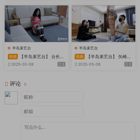
天。过路车辆..
半岛束艺台
半岛束艺台
【半岛束艺台】 台长不
【半岛束艺台】 矢崎
视频
视频
在的时候
泽爱 世界上运气最差的女孩
2025-05-08
3
2025-05-08
3
非她莫属
评论
0