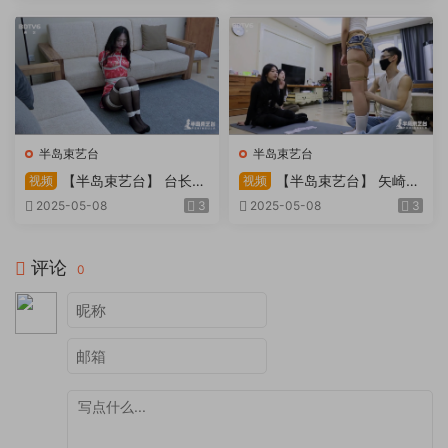
天。过路车辆..
半岛束艺台
半岛束艺台
【半岛束艺台】 台长不
【半岛束艺台】 矢崎
视频
视频
在的时候
泽爱 世界上运气最差的女孩
2025-05-08
3
2025-05-08
3
非她莫属
评论
0