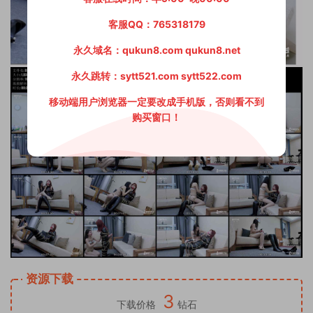
客服QQ：765318179
永久域名：qukun8.com qukun8.net
永久跳转：sytt521.com sytt522.com
移动端用户浏览器一定要改成手机版，否则看不到
购买窗口！
资源下载
3
下载价格
钻石