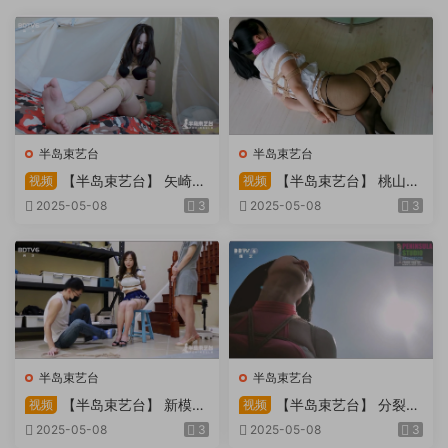
半岛束艺台
半岛束艺台
【半岛束艺台】 矢崎
【半岛束艺台】 桃山漫
视频
视频
物业为您服务
画改编03 团缚美女超刺激玩
2025-05-08
3
2025-05-08
3
弄 内容大胆不要错过
半岛束艺台
半岛束艺台
【半岛束艺台】 新模奎
【半岛束艺台】 分裂的
视频
视频
因试镜，宛如阿紫再现
快感：捆绑检阅式，车顶冷风
2025-05-08
3
2025-05-08
3
吹，车内小棒催，冰火两重