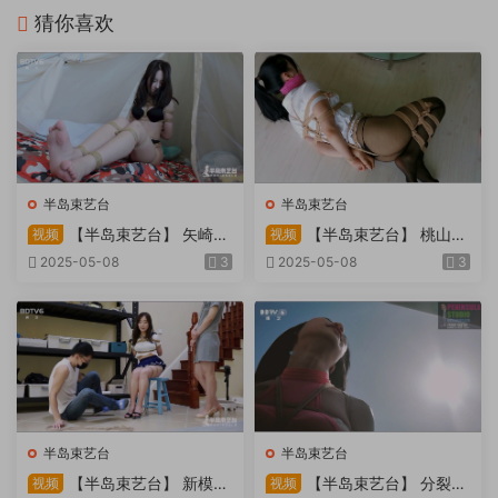
猜你喜欢
半岛束艺台
半岛束艺台
【半岛束艺台】 矢崎
【半岛束艺台】 桃山漫
视频
视频
物业为您服务
画改编03 团缚美女超刺激玩
2025-05-08
3
2025-05-08
3
弄 内容大胆不要错过
半岛束艺台
半岛束艺台
【半岛束艺台】 新模奎
【半岛束艺台】 分裂的
视频
视频