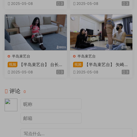
因试镜，宛如阿紫再现
快感：捆绑检阅式，车顶冷风
2025-05-08
3
2025-05-08
3
吹，车内小棒催，冰火两重
天。过路车辆..
半岛束艺台
半岛束艺台
【半岛束艺台】 台长不
【半岛束艺台】 矢崎
视频
视频
在的时候
泽爱 世界上运气最差的女孩
2025-05-08
3
2025-05-08
3
非她莫属
评论
0