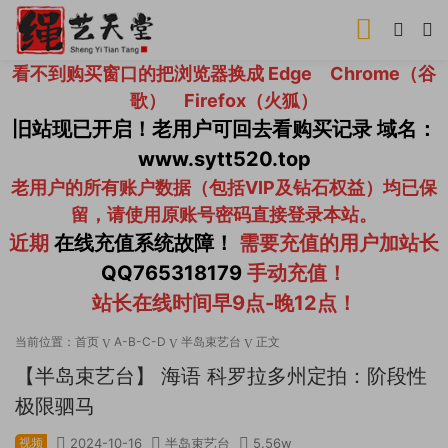
看不到购买窗口的把浏览器换成 Edge Chrome（谷
歌） Firefox（火狐）
旧站现已开启！老用户可回去看购买记录 域名：
www.sytt520.top
老用户的所有账户数据（包括VIP及钻石权益）均已保
留，请使用原账号密码直接登录本站。
近期
在线充值系统故障！
需要充值的用户加站长
QQ765318179
手动充值！
站长在线时间早9点-晚12点！
当前位置：
首页
A-B-C-D
半岛束艺台
正文
【半岛束艺台】 海语 科罗拉多州定拍：阶段性
极限驷马
视频
2024-10-16
半岛束艺台
5.56w