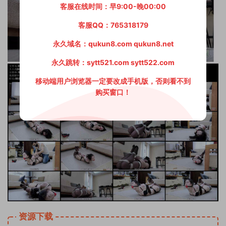
客服在线时间：早9:00-晚00:00
客服QQ：765318179
永久域名：qukun8.com qukun8.net
永久跳转：sytt521.com sytt522.com
移动端用户浏览器一定要改成手机版，否则看不到
购买窗口！
资源下载