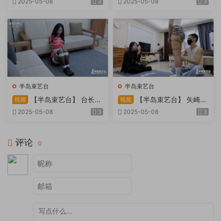
2025-05-08
3
2025-05-08
3
吹，车内小棒催，冰火两重
天。过路车辆..
半岛束艺台
半岛束艺台
【半岛束艺台】 台长不
【半岛束艺台】 矢崎
视频
视频
在的时候
泽爱 世界上运气最差的女孩
2025-05-08
3
2025-05-08
3
非她莫属
评论
0