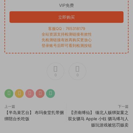
VIP免费
立即购买
客服QQ：765318179
全站资源支持检测链接有效性
先检测链接有效再购买更放心
登录账号后即可看到检测按钮
0
0
上一篇
下一篇
【半岛束艺台】 布玛食堂扎带捆
【济南缚仙】 缅北人贩绑架案之
绑陪台长吃饭
双女驷马 Apple 小钰 驷马缚与人
贩玩游戏被惩罚贩卖