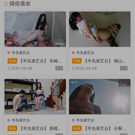
猜你喜欢
半岛束艺台
半岛束艺台
【半岛束艺台】 矢崎
【半岛束艺台】 桃山漫
视频
视频
物业为您服务
画改编03 团缚美女超刺激玩
2025-05-08
3
2025-05-08
3
弄 内容大胆不要错过
半岛束艺台
半岛束艺台
【半岛束艺台】 新模奎
【半岛束艺台】 分裂的
视频
视频
因试镜，宛如阿紫再现
快感：捆绑检阅式，车顶冷风