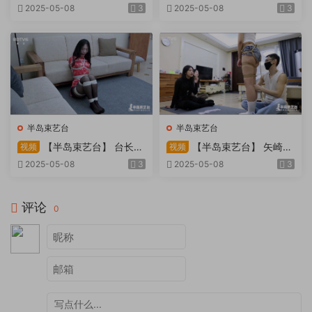
因试镜，宛如阿紫再现
快感：捆绑检阅式，车顶冷风
2025-05-08
3
2025-05-08
3
吹，车内小棒催，冰火两重
天。过路车辆..
半岛束艺台
半岛束艺台
【半岛束艺台】 台长不
【半岛束艺台】 矢崎
视频
视频
在的时候
泽爱 世界上运气最差的女孩
2025-05-08
3
2025-05-08
3
非她莫属
评论
0