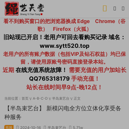
看不到购买窗口的把浏览器换成 Edge Chrome（谷
歌） Firefox（火狐）
旧站现已开启！老用户可回去看购买记录 域名：
www.sytt520.top
老用户的所有账户数据（包括VIP及钻石权益）均已保
留，请使用原账号密码直接登录本站。
近期
在线充值系统故障！
需要充值的用户加站长
QQ765318179
手动充值！
站长在线时间早9点-晚12点！
当前位置：
首页
A-B-C-D
半岛束艺台
正文
【半岛束艺台】 新模闪电全方位立体化享受各
种服务
视频
2024-10-16
半岛束艺台
5.71w