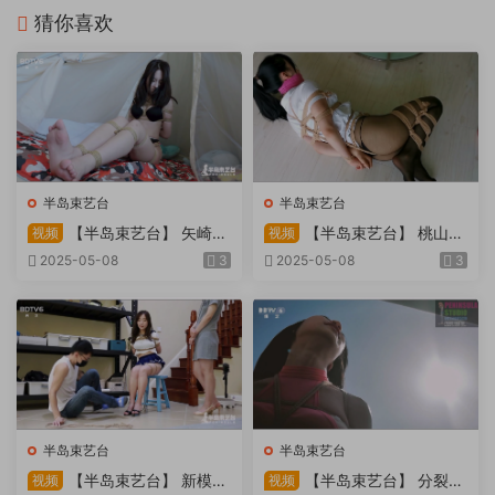
猜你喜欢
半岛束艺台
半岛束艺台
【半岛束艺台】 矢崎
【半岛束艺台】 桃山漫
视频
视频
物业为您服务
画改编03 团缚美女超刺激玩
2025-05-08
3
2025-05-08
3
弄 内容大胆不要错过
半岛束艺台
半岛束艺台
【半岛束艺台】 新模奎
【半岛束艺台】 分裂的
视频
视频