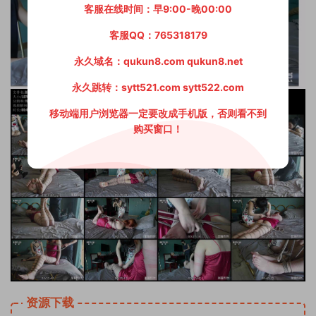
客服在线时间：早9:00-晚00:00
客服QQ：765318179
永久域名：qukun8.com qukun8.net
永久跳转：sytt521.com sytt522.com
移动端用户浏览器一定要改成手机版，否则看不到
购买窗口！
资源下载