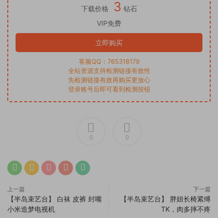
3
下载价格
钻石
VIP免费
立即购买
客服QQ：765318179
全站资源支持检测链接有效性
先检测链接有效再购买更放心
登录账号后即可看到检测按钮
0
0
上一篇
下一篇
【半岛束艺台】 白袜 皮裤 封嘴
【半岛束艺台】 胖妞长椅紧缚
小米造梦电视机
TK，肉多摔不疼