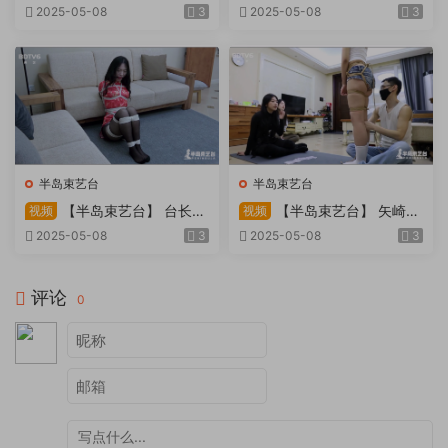
因试镜，宛如阿紫再现
快感：捆绑检阅式，车顶冷风
2025-05-08
3
2025-05-08
3
吹，车内小棒催，冰火两重
天。过路车辆..
半岛束艺台
半岛束艺台
【半岛束艺台】 台长不
【半岛束艺台】 矢崎
视频
视频
在的时候
泽爱 世界上运气最差的女孩
2025-05-08
3
2025-05-08
3
非她莫属
评论
0