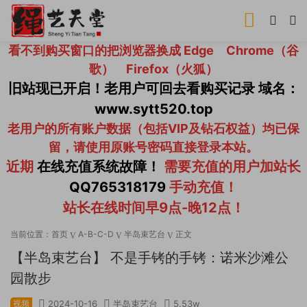
看不到购买窗口的把浏览器换成 Edge Chrome（谷
歌） Firefox（火狐）
旧站现已开启！老用户可回去看购买记录 域名：
www.sytt520.top
老用户的所有账户数据（包括VIP及钻石权益）均已保
留，请使用原账号密码直接登录本站。
近期
在线充值系统故障！
需要充值的用户加站长
QQ765318179
手动充值！
站长在线时间早9点-晚12点！
当前位置：
首页
A-B-C-D
半岛束艺台
正文
【半岛束艺台】 不是手铐的手铐：诺米沙滩公
园散步
视频
2024-10-16
半岛束艺台
5.53w