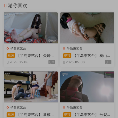
猜你喜欢
半岛束艺台
半岛束艺台
【半岛束艺台】 矢崎
【半岛束艺台】 桃山漫
视频
视频
物业为您服务
画改编03 团缚美女超刺激玩
2025-05-08
3
2025-05-08
3
弄 内容大胆不要错过
半岛束艺台
半岛束艺台
【半岛束艺台】 新模奎
【半岛束艺台】 分裂的
视频
视频