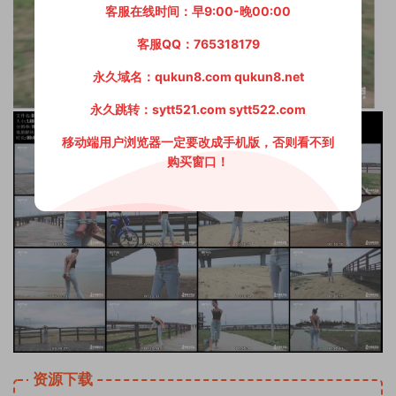
客服在线时间：早9:00-晚00:00
客服QQ：765318179
永久域名：qukun8.com qukun8.net
永久跳转：sytt521.com sytt522.com
移动端用户浏览器一定要改成手机版，否则看不到
购买窗口！
资源下载