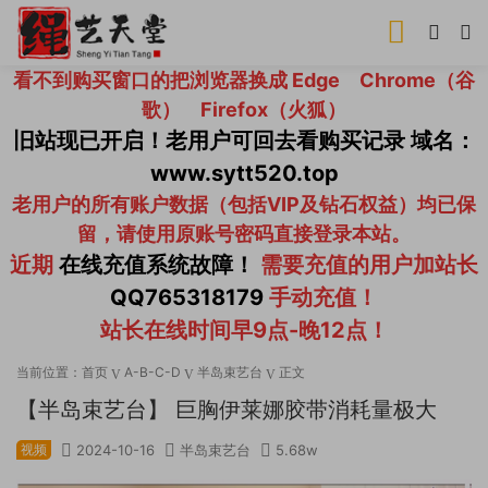
看不到购买窗口的把浏览器换成 Edge Chrome（谷
歌） Firefox（火狐）
旧站现已开启！老用户可回去看购买记录 域名：
www.sytt520.top
老用户的所有账户数据（包括VIP及钻石权益）均已保
留，请使用原账号密码直接登录本站。
近期
在线充值系统故障！
需要充值的用户加站长
QQ765318179
手动充值！
站长在线时间早9点-晚12点！
当前位置：
首页
A-B-C-D
半岛束艺台
正文
【半岛束艺台】 巨胸伊莱娜胶带消耗量极大
视频
2024-10-16
半岛束艺台
5.68w