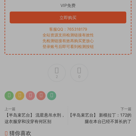
VIP免费
立即购买
客服QQ：765318179
全站资源支持检测链接有效性
先检测链接有效再购买更放心
登录账号后即可看到检测按钮
2
0
上一篇
下一篇
【半岛束艺台】 流星悬吊水刑，
【半岛束艺台】 新模拉丁：172的
这衣服穿和没穿有何区别
腿在本台已经不算长的了
猜你喜欢