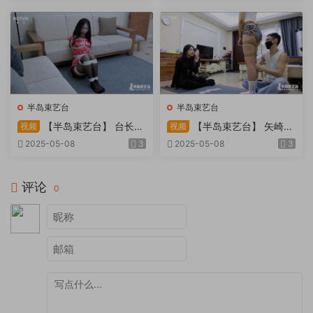
天。过路车辆..
半岛束艺台
半岛束艺台
【半岛束艺台】 台长不
【半岛束艺台】 矢崎
视频
视频
在的时候
泽爱 世界上运气最差的女孩
2025-05-08
3
2025-05-08
3
非她莫属
评论
0