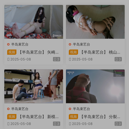
半岛束艺台
半岛束艺台
【半岛束艺台】 矢崎
【半岛束艺台】 桃山漫
视频
视频
物业为您服务
画改编03 团缚美女超刺激玩
2025-05-08
3
2025-05-08
3
弄 内容大胆不要错过
半岛束艺台
半岛束艺台
【半岛束艺台】 新模奎
【半岛束艺台】 分裂的
视频
视频
因试镜，宛如阿紫再现
快感：捆绑检阅式，车顶冷风
2025-05-08
3
2025-05-08
3
吹，车内小棒催，冰火两重