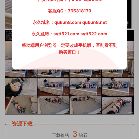
客服QQ：765318179
永久域名：qukun8.com qukun8.net
永久跳转：sytt521.com sytt522.com
移动端用户浏览器一定要改成手机版，否则看不到
购买窗口！
资源下载
3
下载价格
钻石