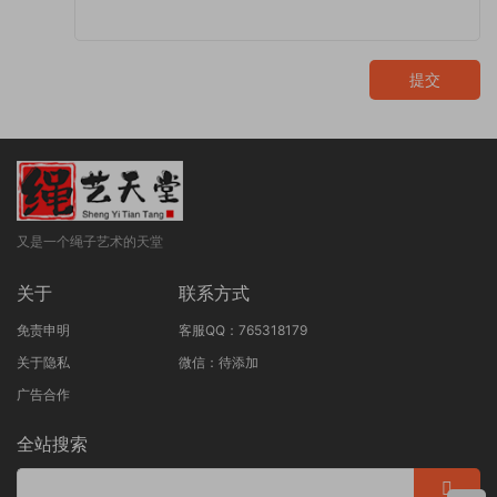
提交
又是一个绳子艺术的天堂
关于
联系方式
免责申明
客服QQ：765318179
关于隐私
微信：待添加
广告合作
全站搜索