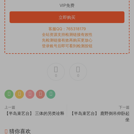
VIP免费
立即购买
客服QQ：765318179
全站资源支持检测链接有效性
先检测链接有效再购买更放心
登录账号后即可看到检测按钮
0
0
上一篇
下一篇
【半岛束艺台】 三体的另类诠释
【半岛束艺台】 鹿野倒吊仰卧起
坐
猜你喜欢