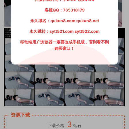
客服QQ：765318179
永久域名：qukun8.com qukun8.net
永久跳转：sytt521.com sytt522.com
移动端用户浏览器一定要改成手机版，否则看不到
购买窗口！
资源下载
3
下载价格
钻石