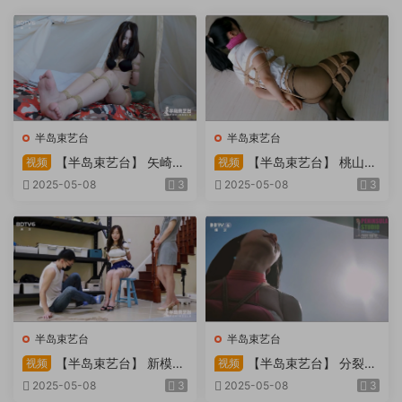
半岛束艺台
半岛束艺台
【半岛束艺台】 矢崎
【半岛束艺台】 桃山漫
视频
视频
物业为您服务
画改编03 团缚美女超刺激玩
2025-05-08
3
2025-05-08
3
弄 内容大胆不要错过
半岛束艺台
半岛束艺台
【半岛束艺台】 新模奎
【半岛束艺台】 分裂的
视频
视频
因试镜，宛如阿紫再现
快感：捆绑检阅式，车顶冷风
2025-05-08
3
2025-05-08
3
吹，车内小棒催，冰火两重