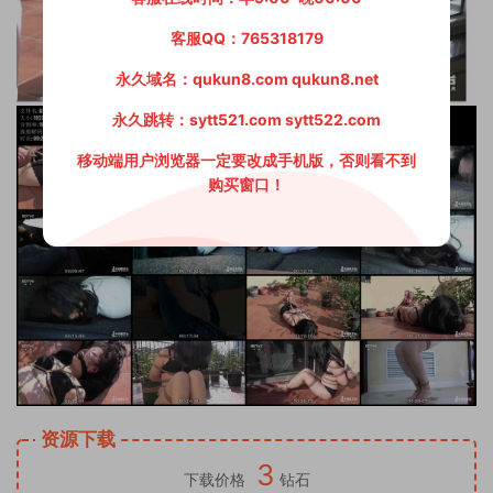
客服QQ：765318179
永久域名：qukun8.com qukun8.net
永久跳转：sytt521.com sytt522.com
移动端用户浏览器一定要改成手机版，否则看不到
购买窗口！
资源下载
3
下载价格
钻石