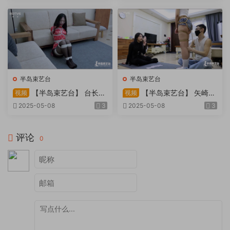
天。过路车辆..
半岛束艺台
半岛束艺台
【半岛束艺台】 台长不
【半岛束艺台】 矢崎
视频
视频
在的时候
泽爱 世界上运气最差的女孩
2025-05-08
3
2025-05-08
3
非她莫属
评论
0