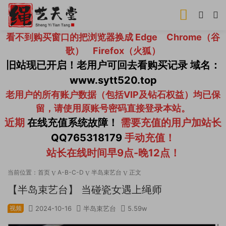
看不到购买窗口的把浏览器换成 Edge Chrome（谷
歌） Firefox（火狐）
旧站现已开启！老用户可回去看购买记录 域名：
www.sytt520.top
老用户的所有账户数据（包括VIP及钻石权益）均已保
留，请使用原账号密码直接登录本站。
近期
在线充值系统故障！
需要充值的用户加站长
QQ765318179
手动充值！
站长在线时间早9点-晚12点！
当前位置：
首页
A-B-C-D
半岛束艺台
正文
【半岛束艺台】 当碰瓷女遇上绳师
视频
2024-10-16
半岛束艺台
5.59w