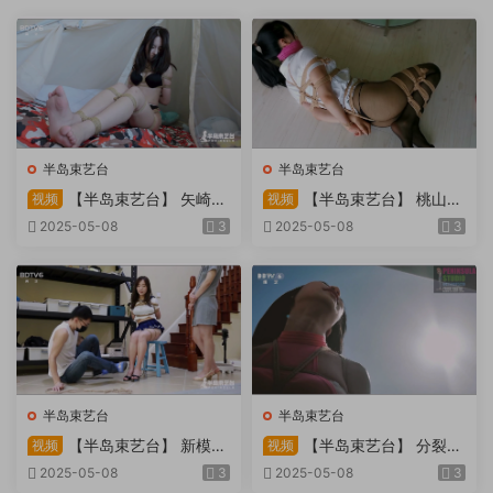
半岛束艺台
半岛束艺台
【半岛束艺台】 矢崎
【半岛束艺台】 桃山漫
视频
视频
物业为您服务
画改编03 团缚美女超刺激玩
2025-05-08
3
2025-05-08
3
弄 内容大胆不要错过
半岛束艺台
半岛束艺台
【半岛束艺台】 新模奎
【半岛束艺台】 分裂的
视频
视频
因试镜，宛如阿紫再现
快感：捆绑检阅式，车顶冷风
2025-05-08
3
2025-05-08
3
吹，车内小棒催，冰火两重