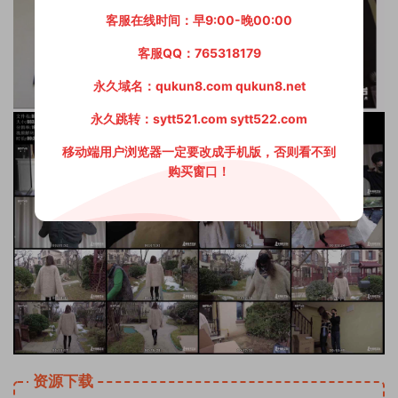
客服在线时间：早9:00-晚00:00
客服QQ：765318179
永久域名：qukun8.com qukun8.net
永久跳转：sytt521.com sytt522.com
移动端用户浏览器一定要改成手机版，否则看不到
购买窗口！
资源下载