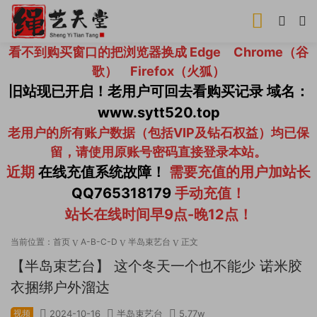
看不到购买窗口的把浏览器换成 Edge Chrome（谷
歌） Firefox（火狐）
旧站现已开启！老用户可回去看购买记录 域名：
www.sytt520.top
老用户的所有账户数据（包括VIP及钻石权益）均已保
留，请使用原账号密码直接登录本站。
近期
在线充值系统故障！
需要充值的用户加站长
QQ765318179
手动充值！
站长在线时间早9点-晚12点！
当前位置：
首页
A-B-C-D
半岛束艺台
正文
【半岛束艺台】 这个冬天一个也不能少 诺米胶
衣捆绑户外溜达
视频
2024-10-16
半岛束艺台
5.77w