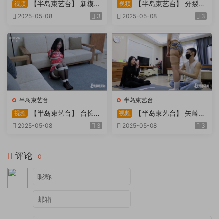
【半岛束艺台】 新模奎
【半岛束艺台】 分裂的
视频
视频
因试镜，宛如阿紫再现
快感：捆绑检阅式，车顶冷风
2025-05-08
3
2025-05-08
3
吹，车内小棒催，冰火两重
天。过路车辆..
半岛束艺台
半岛束艺台
【半岛束艺台】 台长不
【半岛束艺台】 矢崎
视频
视频
在的时候
泽爱 世界上运气最差的女孩
2025-05-08
3
2025-05-08
3
非她莫属
评论
0