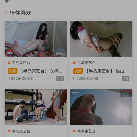
录）
猜你喜欢
半岛束艺台
半岛束艺台
【半岛束艺台】 矢崎
【半岛束艺台】 桃山漫
视频
视频
物业为您服务
画改编03 团缚美女超刺激玩
2025-05-08
3
2025-05-08
3
弄 内容大胆不要错过
半岛束艺台
半岛束艺台