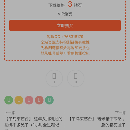
3
下载价格
钻石
VIP免费
立即购买
客服QQ：765318179
全站资源支持检测链接有效性
先检测链接有效再购买更放心
登录账号后即可看到检测按钮
1
0
上一篇
下一篇
【半岛束艺台】 这年头用料足的
【半岛束艺台】 诺米箱中煎熬，
捆绑不多见了（1小时全过程记
急的都变脸了