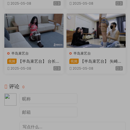
因试镜，宛如阿紫再现
快感：捆绑检阅式，车顶冷风
2025-05-08
3
2025-05-08
3
吹，车内小棒催，冰火两重
天。过路车辆..
半岛束艺台
半岛束艺台
【半岛束艺台】 台长不
【半岛束艺台】 矢崎
视频
视频
在的时候
泽爱 世界上运气最差的女孩
2025-05-08
3
2025-05-08
3
非她莫属
评论
0