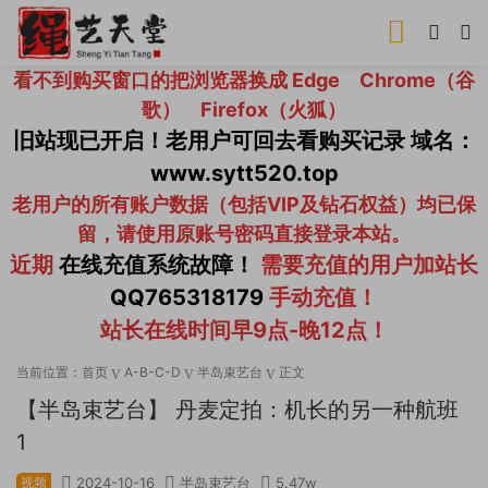
看不到购买窗口的把浏览器换成 Edge Chrome（谷
歌） Firefox（火狐）
旧站现已开启！老用户可回去看购买记录 域名：
www.sytt520.top
老用户的所有账户数据（包括VIP及钻石权益）均已保
留，请使用原账号密码直接登录本站。
近期
在线充值系统故障！
需要充值的用户加站长
QQ765318179
手动充值！
站长在线时间早9点-晚12点！
当前位置：
首页
A-B-C-D
半岛束艺台
正文
【半岛束艺台】 丹麦定拍：机长的另一种航班
1
视频
2024-10-16
半岛束艺台
5.47w