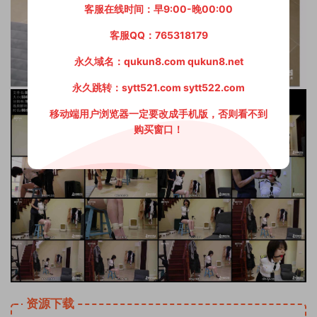
客服在线时间：早9:00-晚00:00
客服QQ：765318179
永久域名：qukun8.com qukun8.net
永久跳转：sytt521.com sytt522.com
移动端用户浏览器一定要改成手机版，否则看不到
购买窗口！
资源下载