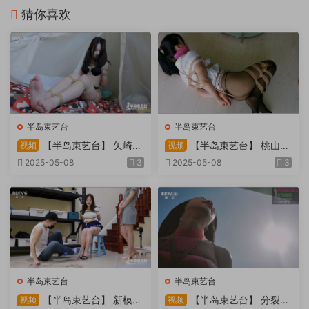
猜你喜欢
半岛束艺台
半岛束艺台
【半岛束艺台】 矢崎
【半岛束艺台】 桃山漫
视频
视频
物业为您服务
画改编03 团缚美女超刺激玩
2025-05-08
3
2025-05-08
3
弄 内容大胆不要错过
半岛束艺台
半岛束艺台
【半岛束艺台】 新模奎
【半岛束艺台】 分裂的
视频
视频