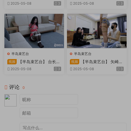
因试镜，宛如阿紫再现
快感：捆绑检阅式，车顶冷风
2025-05-08
3
2025-05-08
3
吹，车内小棒催，冰火两重
天。过路车辆..
半岛束艺台
半岛束艺台
【半岛束艺台】 台长不
【半岛束艺台】 矢崎
视频
视频
在的时候
泽爱 世界上运气最差的女孩
2025-05-08
3
2025-05-08
3
非她莫属
评论
0