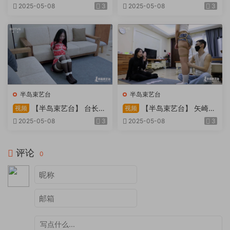
因试镜，宛如阿紫再现
快感：捆绑检阅式，车顶冷风
2025-05-08
3
2025-05-08
3
吹，车内小棒催，冰火两重
天。过路车辆..
半岛束艺台
半岛束艺台
【半岛束艺台】 台长不
【半岛束艺台】 矢崎
视频
视频
在的时候
泽爱 世界上运气最差的女孩
2025-05-08
3
2025-05-08
3
非她莫属
评论
0