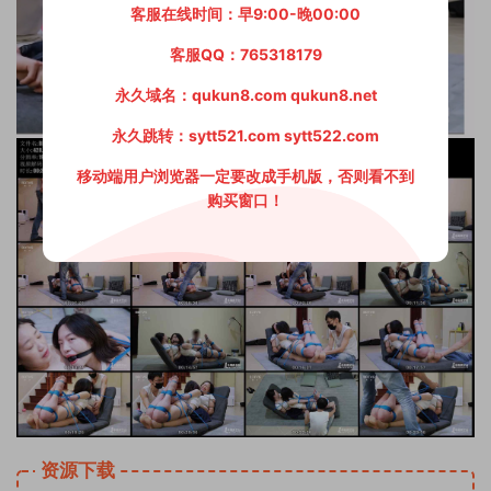
客服在线时间：早9:00-晚00:00
客服QQ：765318179
永久域名：qukun8.com qukun8.net
永久跳转：sytt521.com sytt522.com
移动端用户浏览器一定要改成手机版，否则看不到
购买窗口！
资源下载