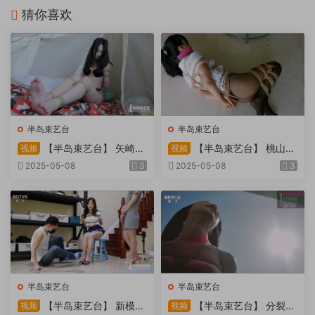
猜你喜欢
半岛束艺台
半岛束艺台
【半岛束艺台】 矢崎
【半岛束艺台】 桃山漫
视频
视频
物业为您服务
画改编03 团缚美女超刺激玩
2025-05-08
3
2025-05-08
3
弄 内容大胆不要错过
半岛束艺台
半岛束艺台
【半岛束艺台】 新模奎
【半岛束艺台】 分裂的
视频
视频