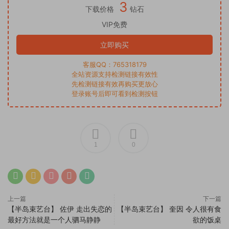
3
下载价格
钻石
VIP免费
立即购买
客服QQ：765318179
全站资源支持检测链接有效性
先检测链接有效再购买更放心
登录账号后即可看到检测按钮
1
0
上一篇
下一篇
【半岛束艺台】 佐伊 走出失恋的
【半岛束艺台】 奎因 令人很有食
最好方法就是一个人驷马静静
欲的饭桌