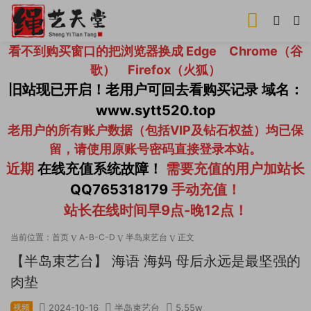
看不到购买窗口的把浏览器换成 Edge Chrome（谷
歌） Firefox（火狐）
旧站现已开启！老用户可回去看购买记录 域名：
www.sytt520.top
老用户的所有账户数据（包括VIP及钻石权益）均已保
留，请使用原账号密码直接登录本站。
近期
在线充值系统故障！
需要充值的用户加站长
QQ765318179
手动充值！
站长在线时间早9点-晚12点！
当前位置：
首页
A-B-C-D
半岛束艺台
正文
【半岛束艺台】 海语 海妈 母后永远是最坚强的
肉垫
视频
2024-10-16
半岛束艺台
5.55w