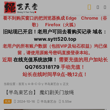
看不到购买窗口的把浏览器换成 Edge Chrome（谷
歌） Firefox（火狐）
旧站现已开启！老用户可回去看购买记录 域名：
www.sytt520.top
老用户的所有账户数据（包括VIP及钻石权益）均已保
留，请使用原账号密码直接登录本站。
近期
在线充值系统故障！
需要充值的用户加站长
QQ765318179
手动充值！
站长在线时间早9点-晚12点！
当前位置：
首页
A-B-C-D
半岛束艺台
正文
【半岛束艺台】 魔幻剧关门放绳
视频
2024-10-16
半岛束艺台
5.55w