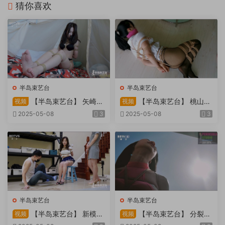
猜你喜欢
半岛束艺台
半岛束艺台
【半岛束艺台】 矢崎
【半岛束艺台】 桃山漫
视频
视频
物业为您服务
画改编03 团缚美女超刺激玩
2025-05-08
3
2025-05-08
3
弄 内容大胆不要错过
半岛束艺台
半岛束艺台
【半岛束艺台】 新模奎
【半岛束艺台】 分裂的
视频
视频
因试镜，宛如阿紫再现
快感：捆绑检阅式，车顶冷风