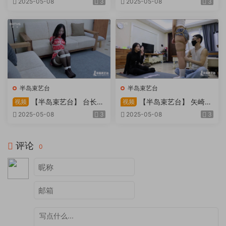
2025-05-08
3
2025-05-08
3
吹，车内小棒催，冰火两重
天。过路车辆..
半岛束艺台
半岛束艺台
【半岛束艺台】 台长不
【半岛束艺台】 矢崎
视频
视频
在的时候
泽爱 世界上运气最差的女孩
2025-05-08
3
2025-05-08
3
非她莫属
评论
0