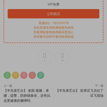
VIP免费
立即购买
客服QQ：765318179
全站资源支持检测链接有效性
先检测链接有效再购买更放心
登录账号后即可看到检测按钮
1
0
上一篇
下一篇
【半岛束艺台】 奎因 瘦腿，束
【半岛束艺台】 首席试飞员拉丁
腰，提臀，防静脉曲张，还有比
试飞现场
这更健康的捆绑吗