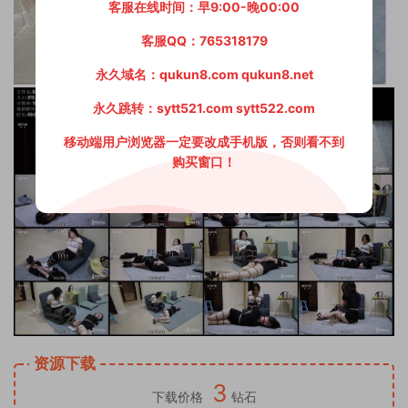
客服在线时间：早9:00-晚00:00
客服QQ：765318179
永久域名：qukun8.com qukun8.net
永久跳转：sytt521.com sytt522.com
移动端用户浏览器一定要改成手机版，否则看不到
购买窗口！
资源下载
3
下载价格
钻石