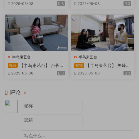
因试镜，宛如阿紫再现
快感：捆绑检阅式，车顶冷风
2025-05-08
3
2025-05-08
3
吹，车内小棒催，冰火两重
天。过路车辆..
半岛束艺台
半岛束艺台
【半岛束艺台】 台长不
【半岛束艺台】 矢崎
视频
视频
在的时候
泽爱 世界上运气最差的女孩
2025-05-08
3
2025-05-08
3
非她莫属
评论
0