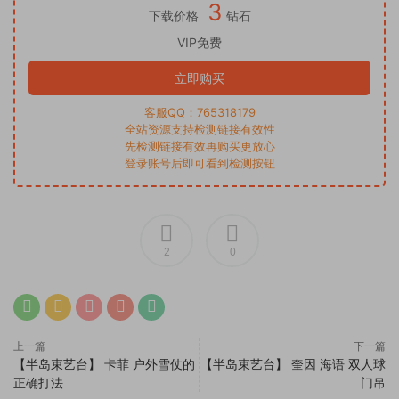
3
下载价格
钻石
VIP免费
立即购买
客服QQ：765318179
全站资源支持检测链接有效性
先检测链接有效再购买更放心
登录账号后即可看到检测按钮
2
0
上一篇
下一篇
【半岛束艺台】 卡菲 户外雪仗的
【半岛束艺台】 奎因 海语 双人球
正确打法
门吊