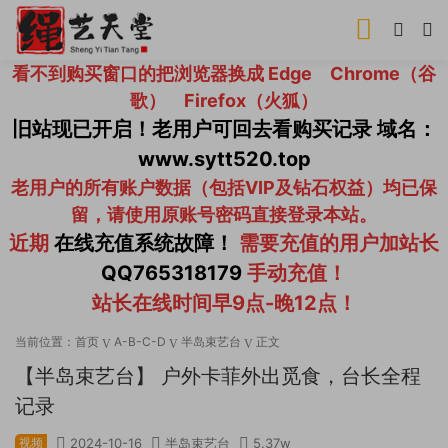
看不到购买窗口的把浏览器换成 Edge Chrome（谷
歌） Firefox（火狐）
旧站现已开启！老用户可回去看购买记录 域名：
www.sytt520.top
老用户的所有账户数据（包括VIP及钻石权益）均已保
留，请使用原账号密码直接登录本站。
近期
在线充值系统故障！
需要充值的用户加站长
QQ765318179
手动充值！
站长在线时间早9点-晚12点！
当前位置：
首页
A-B-C-D
半岛束艺台
正文
【半岛束艺台】 户外卡菲外出觅食，台长全程
记录
视频
2024-10-16
半岛束艺台
5.37w