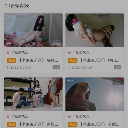
猜你喜欢
半岛束艺台
半岛束艺台
【半岛束艺台】 矢崎
【半岛束艺台】 桃山漫
视频
视频
物业为您服务
画改编03 团缚美女超刺激玩
2025-05-08
3
2025-05-08
3
弄 内容大胆不要错过
半岛束艺台
半岛束艺台
【半岛束艺台】 新模奎
【半岛束艺台】 分裂的
视频
视频