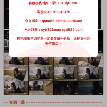
客服在线时间：早9:00-晚00:00
客服QQ：765318179
永久域名：qukun8.com qukun8.net
永久跳转：sytt521.com sytt522.com
移动端用户浏览器一定要改成手机版，否则看不到
购买窗口！
资源下载