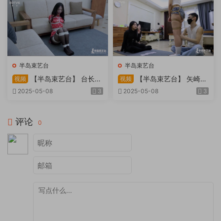
半岛束艺台
半岛束艺台
【半岛束艺台】 台长不
【半岛束艺台】 矢崎
视频
视频
在的时候
泽爱 世界上运气最差的女孩
2025-05-08
3
2025-05-08
3
非她莫属
评论
0