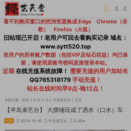
看不到购买窗口的把浏览器换成 Edge Chrome（谷
歌） Firefox（火狐）
旧站现已开启！老用户可回去看购买记录 域名：
www.sytt520.top
老用户的所有账户数据（包括VIP及钻石权益）均已保
留，请使用原账号密码直接登录本站。
近期
在线充值系统故障！
需要充值的用户加站长
QQ765318179
手动充值！
站长在线时间早9点-晚12点！
当前位置：
首页
A-B-C-D
半岛束艺台
正文
【半岛束艺台】 大摆锤玩成了洒水（口水）车
视频
2024-10-16
半岛束艺台
5.46w