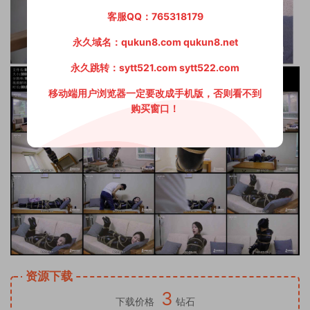
客服QQ：765318179
永久域名：qukun8.com qukun8.net
永久跳转：sytt521.com sytt522.com
移动端用户浏览器一定要改成手机版，否则看不到
购买窗口！
资源下载
3
下载价格
钻石