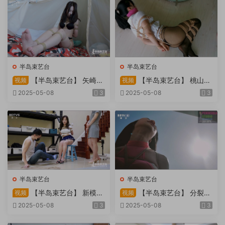
半岛束艺台
半岛束艺台
【半岛束艺台】 矢崎
【半岛束艺台】 桃山漫
视频
视频
物业为您服务
画改编03 团缚美女超刺激玩
2025-05-08
3
2025-05-08
3
弄 内容大胆不要错过
半岛束艺台
半岛束艺台
【半岛束艺台】 新模奎
【半岛束艺台】 分裂的
视频
视频
因试镜，宛如阿紫再现
快感：捆绑检阅式，车顶冷风
2025-05-08
3
2025-05-08
3
吹，车内小棒催，冰火两重
天。过路车辆..