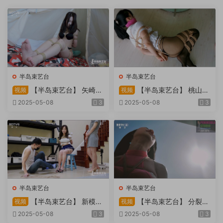
半岛束艺台
半岛束艺台
【半岛束艺台】 矢崎
【半岛束艺台】 桃山漫
视频
视频
物业为您服务
画改编03 团缚美女超刺激玩
2025-05-08
3
2025-05-08
3
弄 内容大胆不要错过
半岛束艺台
半岛束艺台
【半岛束艺台】 新模奎
【半岛束艺台】 分裂的
视频
视频
因试镜，宛如阿紫再现
快感：捆绑检阅式，车顶冷风
2025-05-08
3
2025-05-08
3
吹，车内小棒催，冰火两重