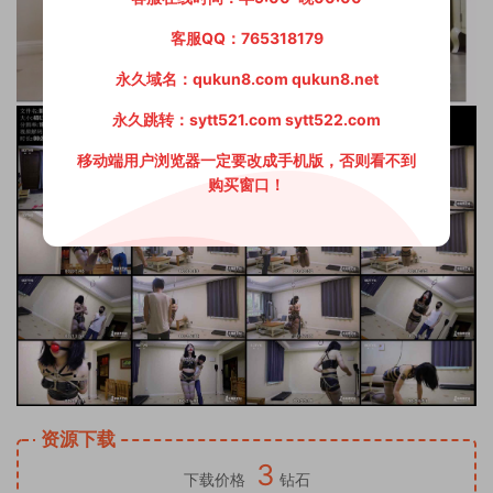
客服QQ：765318179
永久域名：qukun8.com qukun8.net
永久跳转：sytt521.com sytt522.com
移动端用户浏览器一定要改成手机版，否则看不到
购买窗口！
资源下载
3
下载价格
钻石