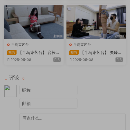
天。过路车辆..
半岛束艺台
半岛束艺台
【半岛束艺台】 台长不
【半岛束艺台】 矢崎
视频
视频
在的时候
泽爱 世界上运气最差的女孩
2025-05-08
3
2025-05-08
3
非她莫属
评论
0