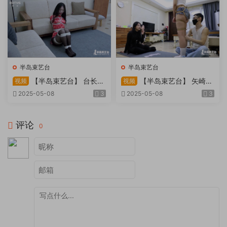
半岛束艺台
半岛束艺台
【半岛束艺台】 台长不
【半岛束艺台】 矢崎
视频
视频
在的时候
泽爱 世界上运气最差的女孩
2025-05-08
3
2025-05-08
3
非她莫属
评论
0