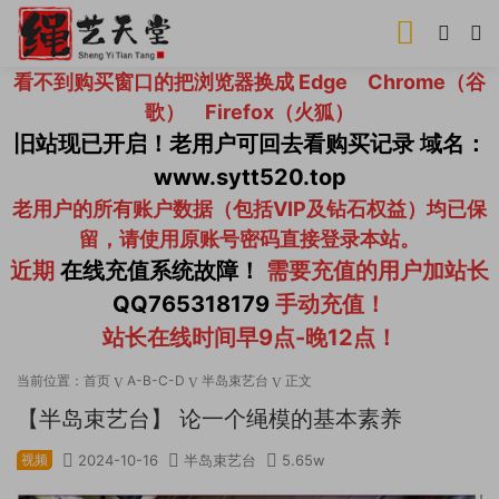
看不到购买窗口的把浏览器换成 Edge Chrome（谷
歌） Firefox（火狐）
旧站现已开启！老用户可回去看购买记录 域名：
www.sytt520.top
老用户的所有账户数据（包括VIP及钻石权益）均已保
留，请使用原账号密码直接登录本站。
近期
在线充值系统故障！
需要充值的用户加站长
QQ765318179
手动充值！
站长在线时间早9点-晚12点！
当前位置：
首页
A-B-C-D
半岛束艺台
正文
【半岛束艺台】 论一个绳模的基本素养
视频
2024-10-16
半岛束艺台
5.65w