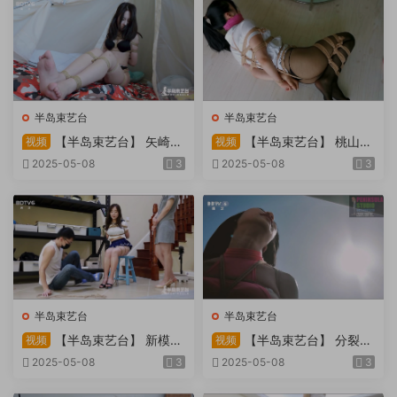
半岛束艺台
半岛束艺台
【半岛束艺台】 矢崎
【半岛束艺台】 桃山漫
视频
视频
物业为您服务
画改编03 团缚美女超刺激玩
2025-05-08
3
2025-05-08
3
弄 内容大胆不要错过
半岛束艺台
半岛束艺台
【半岛束艺台】 新模奎
【半岛束艺台】 分裂的
视频
视频
因试镜，宛如阿紫再现
快感：捆绑检阅式，车顶冷风
2025-05-08
3
2025-05-08
3
吹，车内小棒催，冰火两重
天。过路车辆..