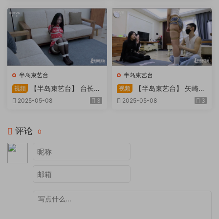
天。过路车辆..
半岛束艺台
半岛束艺台
【半岛束艺台】 台长不
【半岛束艺台】 矢崎
视频
视频
在的时候
泽爱 世界上运气最差的女孩
2025-05-08
3
2025-05-08
3
非她莫属
评论
0