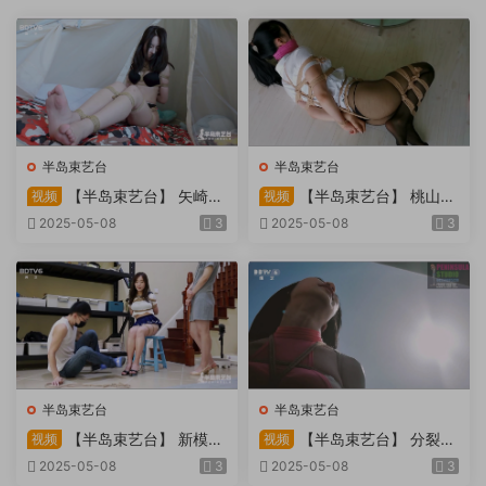
半岛束艺台
半岛束艺台
【半岛束艺台】 矢崎
【半岛束艺台】 桃山漫
视频
视频
物业为您服务
画改编03 团缚美女超刺激玩
2025-05-08
3
2025-05-08
3
弄 内容大胆不要错过
半岛束艺台
半岛束艺台
【半岛束艺台】 新模奎
【半岛束艺台】 分裂的
视频
视频
因试镜，宛如阿紫再现
快感：捆绑检阅式，车顶冷风
2025-05-08
3
2025-05-08
3
吹，车内小棒催，冰火两重