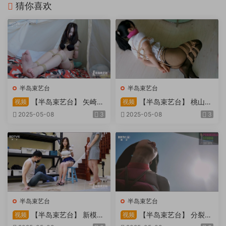
猜你喜欢
半岛束艺台
半岛束艺台
【半岛束艺台】 矢崎
【半岛束艺台】 桃山漫
视频
视频
物业为您服务
画改编03 团缚美女超刺激玩
2025-05-08
3
2025-05-08
3
弄 内容大胆不要错过
半岛束艺台
半岛束艺台
【半岛束艺台】 新模奎
【半岛束艺台】 分裂的
视频
视频
因试镜，宛如阿紫再现
快感：捆绑检阅式，车顶冷风