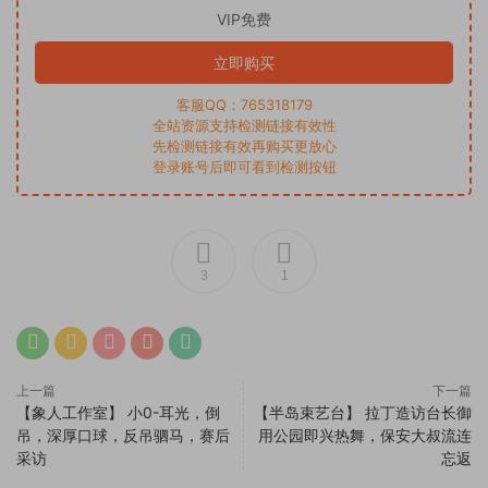
VIP免费
立即购买
客服QQ：765318179
全站资源支持检测链接有效性
先检测链接有效再购买更放心
登录账号后即可看到检测按钮
3
1
上一篇
下一篇
【象人工作室】 小0-耳光，倒
【半岛束艺台】 拉丁造访台长御
吊，深厚口球，反吊驷马，赛后
用公园即兴热舞，保安大叔流连
采访
忘返