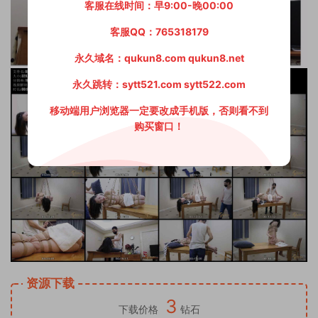
客服在线时间：早9:00-晚00:00
客服QQ：765318179
永久域名：qukun8.com qukun8.net
永久跳转：sytt521.com sytt522.com
移动端用户浏览器一定要改成手机版，否则看不到
购买窗口！
资源下载
3
下载价格
钻石