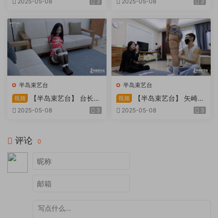
2025-05-08
3
2025-05-08
3
吹，车内小棒催，冰火两重
天。过路车辆..
半岛束艺台
半岛束艺台
【半岛束艺台】 台长不
【半岛束艺台】 矢崎
视频
视频
在的时候
泽爱 世界上运气最差的女孩
2025-05-08
3
2025-05-08
3
非她莫属
评论
0