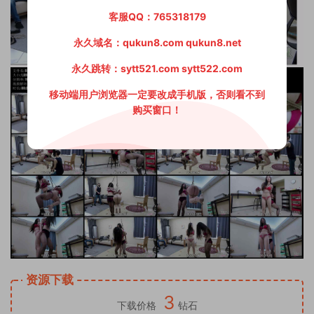
客服QQ：765318179
永久域名：qukun8.com qukun8.net
永久跳转：sytt521.com sytt522.com
移动端用户浏览器一定要改成手机版，否则看不到
购买窗口！
资源下载
3
下载价格
钻石