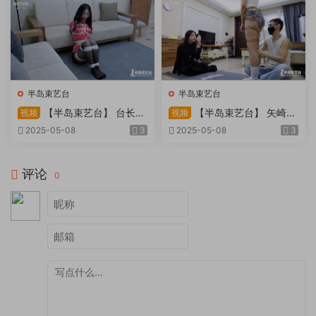
半岛束艺台
半岛束艺台
【半岛束艺台】 台长不
【半岛束艺台】 矢崎
视频
视频
在的时候
泽爱 世界上运气最差的女孩
2025-05-08
3
2025-05-08
3
非她莫属
评论
0