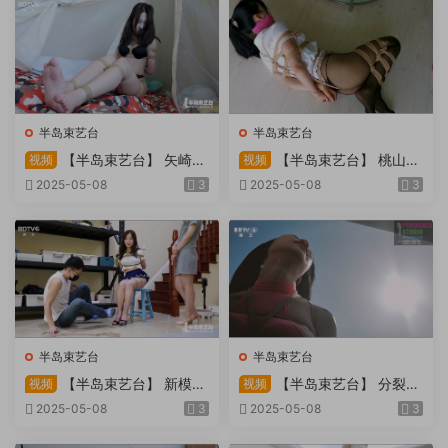
半岛束艺台
半岛束艺台
【半岛束艺台】 矢崎
【半岛束艺台】 桃山漫
视频
视频
物业为您服务
画改编03 团缚美女超刺激玩
2025-05-08
3
2025-05-08
3
弄 内容大胆不要错过
半岛束艺台
半岛束艺台
【半岛束艺台】 新模奎
【半岛束艺台】 分裂的
视频
视频
因试镜，宛如阿紫再现
快感：捆绑检阅式，车顶冷风
2025-05-08
3
2025-05-08
3
吹，车内小棒催，冰火两重
天。过路车辆..