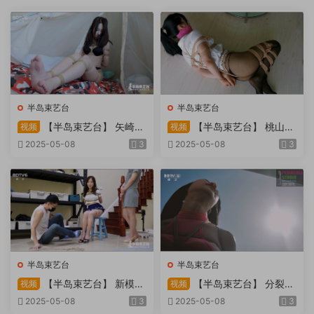
半岛束艺台
半岛束艺台
【半岛束艺台】 矢崎
【半岛束艺台】 桃山漫
视频
视频
物业为您服务
画改编03 团缚美女超刺激玩
2025-05-08
3
2025-05-08
3
弄 内容大胆不要错过
半岛束艺台
半岛束艺台
【半岛束艺台】 新模奎
【半岛束艺台】 分裂的
视频
视频
因试镜，宛如阿紫再现
快感：捆绑检阅式，车顶冷风
2025-05-08
3
2025-05-08
3
吹，车内小棒催，冰火两重