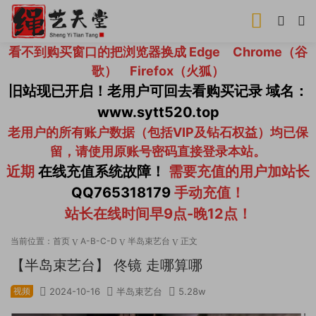
看不到购买窗口的把浏览器换成 Edge Chrome（谷
歌） Firefox（火狐）
旧站现已开启！老用户可回去看购买记录 域名：
www.sytt520.top
老用户的所有账户数据（包括VIP及钻石权益）均已保
留，请使用原账号密码直接登录本站。
近期
在线充值系统故障！
需要充值的用户加站长
QQ765318179
手动充值！
站长在线时间早9点-晚12点！
当前位置：
首页
A-B-C-D
半岛束艺台
正文
【半岛束艺台】 佟镜 走哪算哪
视频
2024-10-16
半岛束艺台
5.28w