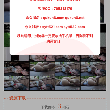
客服QQ：765318179
永久域名：qukun8.com qukun8.net
永久跳转：sytt521.com sytt522.com
移动端用户浏览器一定要改成手机版，否则看不到
购买窗口！
资源下载
3
下载价格
钻石