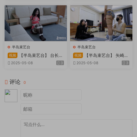
天。过路车辆..
半岛束艺台
半岛束艺台
【半岛束艺台】 台长不
【半岛束艺台】 矢崎
视频
视频
在的时候
泽爱 世界上运气最差的女孩
2025-05-08
3
2025-05-08
3
非她莫属
评论
0