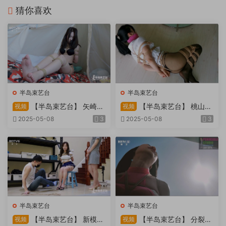
猜你喜欢
半岛束艺台
半岛束艺台
【半岛束艺台】 矢崎
【半岛束艺台】 桃山漫
视频
视频
物业为您服务
画改编03 团缚美女超刺激玩
2025-05-08
3
2025-05-08
3
弄 内容大胆不要错过
半岛束艺台
半岛束艺台
【半岛束艺台】 新模奎
【半岛束艺台】 分裂的
视频
视频