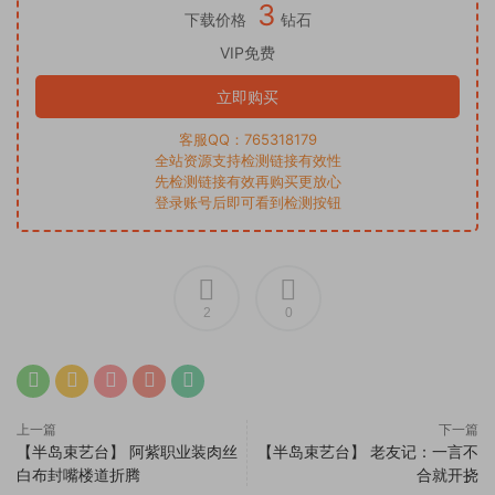
3
下载价格
钻石
VIP免费
立即购买
客服QQ：765318179
全站资源支持检测链接有效性
先检测链接有效再购买更放心
登录账号后即可看到检测按钮
2
0
上一篇
下一篇
【半岛束艺台】 阿紫职业装肉丝
【半岛束艺台】 老友记：一言不
白布封嘴楼道折腾
合就开挠