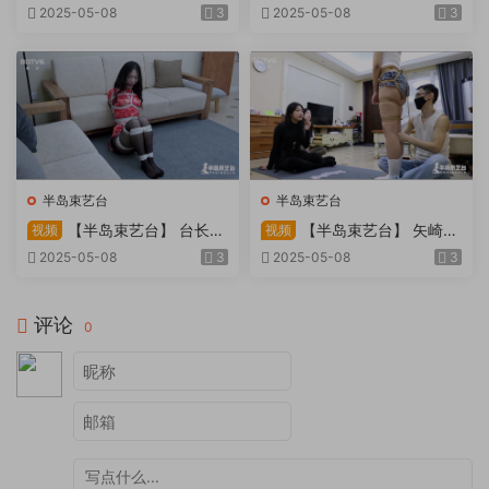
因试镜，宛如阿紫再现
快感：捆绑检阅式，车顶冷风
2025-05-08
3
2025-05-08
3
吹，车内小棒催，冰火两重
天。过路车辆..
半岛束艺台
半岛束艺台
【半岛束艺台】 台长不
【半岛束艺台】 矢崎
视频
视频
在的时候
泽爱 世界上运气最差的女孩
2025-05-08
3
2025-05-08
3
非她莫属
评论
0