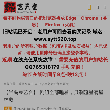
看不到购买窗口的把浏览器换成 Edge Chrome（谷
歌） Firefox（火狐）
旧站现已开启！老用户可回去看购买记录 域名：
www.sytt520.top
老用户的所有账户数据（包括VIP及钻石权益）均已保
留，请使用原账号密码直接登录本站。
近期
在线充值系统故障！
需要充值的用户加站长
QQ765318179
手动充值！
站长在线时间早9点-晚12点！
当前位置：
首页
A-B-C-D
半岛束艺台
正文
【半岛束艺台】 剧组全部睡着，只剩流星满屋
求救
视频
2024-10-16
半岛束艺台
5.57w