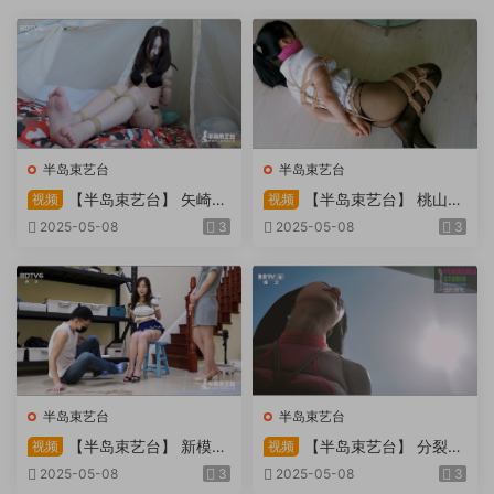
半岛束艺台
半岛束艺台
【半岛束艺台】 矢崎
【半岛束艺台】 桃山漫
视频
视频
物业为您服务
画改编03 团缚美女超刺激玩
2025-05-08
3
2025-05-08
3
弄 内容大胆不要错过
半岛束艺台
半岛束艺台
【半岛束艺台】 新模奎
【半岛束艺台】 分裂的
视频
视频
因试镜，宛如阿紫再现
快感：捆绑检阅式，车顶冷风
2025-05-08
3
2025-05-08
3
吹，车内小棒催，冰火两重