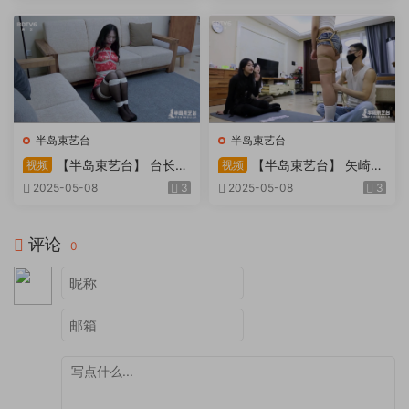
天。过路车辆..
半岛束艺台
半岛束艺台
【半岛束艺台】 台长不
【半岛束艺台】 矢崎
视频
视频
在的时候
泽爱 世界上运气最差的女孩
2025-05-08
3
2025-05-08
3
非她莫属
评论
0