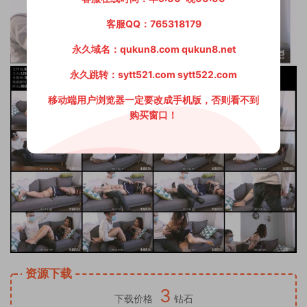
客服QQ：765318179
永久域名：qukun8.com qukun8.net
永久跳转：sytt521.com sytt522.com
移动端用户浏览器一定要改成手机版，否则看不到
购买窗口！
资源下载
3
下载价格
钻石