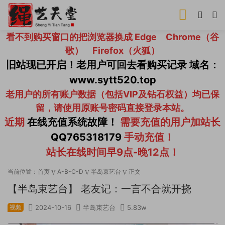
看不到购买窗口的把浏览器换成 Edge Chrome（谷
歌） Firefox（火狐）
旧站现已开启！老用户可回去看购买记录 域名：
www.sytt520.top
老用户的所有账户数据（包括VIP及钻石权益）均已保
留，请使用原账号密码直接登录本站。
近期
在线充值系统故障！
需要充值的用户加站长
QQ765318179
手动充值！
站长在线时间早9点-晚12点！
当前位置：
首页
A-B-C-D
半岛束艺台
正文
【半岛束艺台】 老友记：一言不合就开挠
视频
2024-10-16
半岛束艺台
5.83w